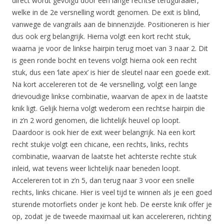
direct wordt gevolgd door een lange rechtse terugdraaier,
welke in de 2e versnelling wordt genomen. De exit is blind,
vanwege de vangrails aan de binnenzijde. Positioneren is hier
dus ook erg belangrijk. Hierna volgt een kort recht stuk,
waarna je voor de linkse hairpin terug moet van 3 naar 2. Dit
is geen ronde bocht en tevens volgt hierna ook een recht
stuk, dus een ‘late apex’ is hier de sleutel naar een goede exit.
Na kort accelereren tot de 4e versnelling, volgt een lange
drievoudige linkse combinatie, waarvan de apex in de laatste
knik ligt. Gelijk hierna volgt wederom een rechtse hairpin die
in z’n 2 word genomen, die lichtelijk heuvel op loopt.
Daardoor is ook hier de exit weer belangrijk. Na een kort
recht stukje volgt een chicane, een rechts, links, rechts
combinatie, waarvan de laatste het achterste rechte stuk
inleid, wat tevens weer lichtelijk naar beneden loopt.
Accelereren tot in z’n 5, dan terug naar 3 voor een snelle
rechts, links chicane. Hier is veel tijd te winnen als je een goed
sturende motorfiets onder je kont heb. De eerste knik offer je
op, zodat je de tweede maximaal uit kan accelereren, richting