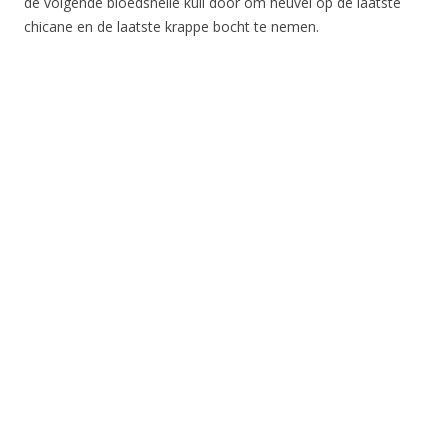
de volgende bloedsnelle kuil door om heuvel op de laatste
chicane en de laatste krappe bocht te nemen.