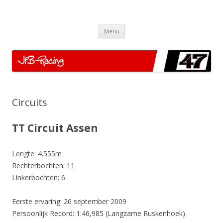
JFB-Racing
Motor Racing
Spring
Menu
naar
de
inhoud
Circuits
TT Circuit Assen
Lengte: 4.555m
Rechterbochten: 11
Linkerbochten: 6
Eerste ervaring: 26 september 2009
Persoonlijk Record: 1:46,985 (Langzame Ruskenhoek)