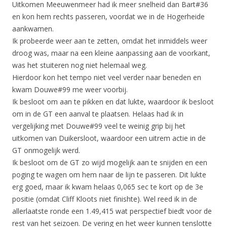
Uitkomen Meeuwenmeer had ik meer snelheid dan Bart#36
en kon hem rechts passeren, voordat we in de Hogerheide
aankwamen.
Ik probeerde weer aan te zetten, omdat het inmiddels weer
droog was, maar na een kleine aanpassing aan de voorkant,
was het stuiteren nog niet helemaal weg.
Hierdoor kon het tempo niet veel verder naar beneden en
kwam Douwe#99 me weer voorbij.
Ik besloot om aan te pikken en dat lukte, waardoor ik besloot
om in de GT een aanval te plaatsen. Helaas had ik in
vergelijking met Douwe#99 veel te weinig grip bij het
uitkomen van Duikersloot, waardoor een uitrem actie in de
GT onmogelijk werd.
Ik besloot om de GT zo wijd mogelijk aan te snijden en een
poging te wagen om hem naar de lijn te passeren. Dit lukte
erg goed, maar ik kwam helaas 0,065 sec te kort op de 3e
positie (omdat Cliff Kloots niet finishte). Wel reed ik in de
allerlaatste ronde een 1.49,415 wat perspectief biedt voor de
rest van het seizoen. De vering en het weer kunnen tenslotte