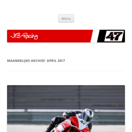
JFB-Racing
Motor Racing
Spring
Menu
naar
de
inhoud
MAANDELIJKS ARCHIEF:
APRIL 2017