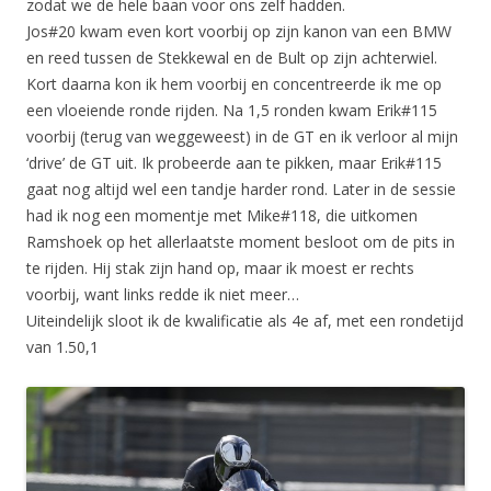
zodat we de hele baan voor ons zelf hadden.
Jos#20 kwam even kort voorbij op zijn kanon van een BMW
en reed tussen de Stekkewal en de Bult op zijn achterwiel.
Kort daarna kon ik hem voorbij en concentreerde ik me op
een vloeiende ronde rijden. Na 1,5 ronden kwam Erik#115
voorbij (terug van weggeweest) in de GT en ik verloor al mijn
‘drive’ de GT uit. Ik probeerde aan te pikken, maar Erik#115
gaat nog altijd wel een tandje harder rond. Later in de sessie
had ik nog een momentje met Mike#118, die uitkomen
Ramshoek op het allerlaatste moment besloot om de pits in
te rijden. Hij stak zijn hand op, maar ik moest er rechts
voorbij, want links redde ik niet meer…
Uiteindelijk sloot ik de kwalificatie als 4e af, met een rondetijd
van 1.50,1