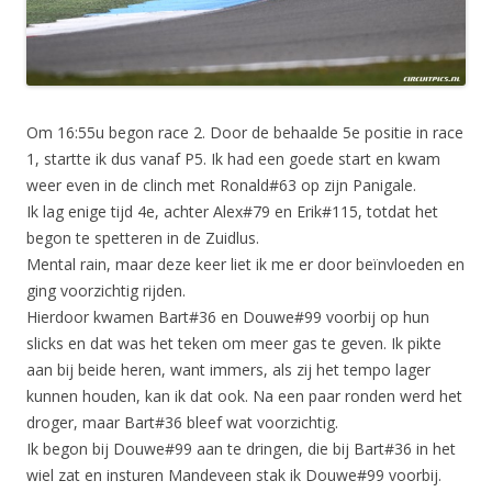
Om 16:55u begon race 2. Door de behaalde 5e positie in race
1, startte ik dus vanaf P5. Ik had een goede start en kwam
weer even in de clinch met Ronald#63 op zijn Panigale.
Ik lag enige tijd 4e, achter Alex#79 en Erik#115, totdat het
begon te spetteren in de Zuidlus.
Mental rain, maar deze keer liet ik me er door beïnvloeden en
ging voorzichtig rijden.
Hierdoor kwamen Bart#36 en Douwe#99 voorbij op hun
slicks en dat was het teken om meer gas te geven. Ik pikte
aan bij beide heren, want immers, als zij het tempo lager
kunnen houden, kan ik dat ook. Na een paar ronden werd het
droger, maar Bart#36 bleef wat voorzichtig.
Ik begon bij Douwe#99 aan te dringen, die bij Bart#36 in het
wiel zat en insturen Mandeveen stak ik Douwe#99 voorbij.