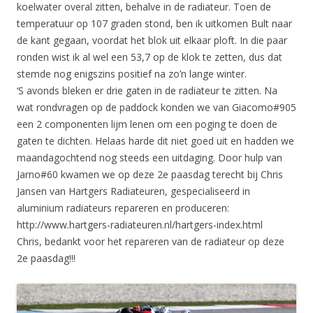
koelwater overal zitten, behalve in de radiateur. Toen de
temperatuur op 107 graden stond, ben ik uitkomen Bult naar
de kant gegaan, voordat het blok uit elkaar ploft. In die paar
ronden wist ik al wel een 53,7 op de klok te zetten, dus dat
stemde nog enigszins positief na zo’n lange winter.
‘S avonds bleken er drie gaten in de radiateur te zitten. Na
wat rondvragen op de paddock konden we van Giacomo#905
een 2 componenten lijm lenen om een poging te doen de
gaten te dichten. Helaas harde dit niet goed uit en hadden we
maandagochtend nog steeds een uitdaging. Door hulp van
Jarno#60 kwamen we op deze 2e paasdag terecht bij Chris
Jansen van Hartgers Radiateuren, gespecialiseerd in
aluminium radiateurs repareren en produceren:
http://www.hartgers-radiateuren.nl/hartgers-index.html
Chris, bedankt voor het repareren van de radiateur op deze
2e paasdag!!!