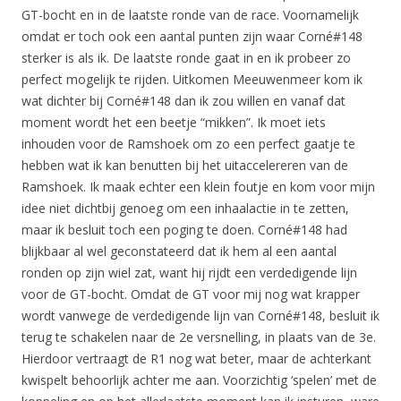
GT-bocht en in de laatste ronde van de race. Voornamelijk
omdat er toch ook een aantal punten zijn waar Corné#148
sterker is als ik. De laatste ronde gaat in en ik probeer zo
perfect mogelijk te rijden. Uitkomen Meeuwenmeer kom ik
wat dichter bij Corné#148 dan ik zou willen en vanaf dat
moment wordt het een beetje “mikken”. Ik moet iets
inhouden voor de Ramshoek om zo een perfect gaatje te
hebben wat ik kan benutten bij het uitaccelereren van de
Ramshoek. Ik maak echter een klein foutje en kom voor mijn
idee niet dichtbij genoeg om een inhaalactie in te zetten,
maar ik besluit toch een poging te doen. Corné#148 had
blijkbaar al wel geconstateerd dat ik hem al een aantal
ronden op zijn wiel zat, want hij rijdt een verdedigende lijn
voor de GT-bocht. Omdat de GT voor mij nog wat krapper
wordt vanwege de verdedigende lijn van Corné#148, besluit ik
terug te schakelen naar de 2e versnelling, in plaats van de 3e.
Hierdoor vertraagt de R1 nog wat beter, maar de achterkant
kwispelt behoorlijk achter me aan. Voorzichtig ‘spelen’ met de