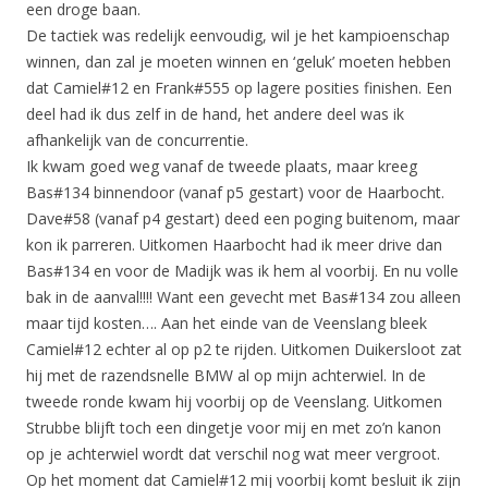
een droge baan.
De tactiek was redelijk eenvoudig, wil je het kampioenschap
winnen, dan zal je moeten winnen en ‘geluk’ moeten hebben
dat Camiel#12 en Frank#555 op lagere posities finishen. Een
deel had ik dus zelf in de hand, het andere deel was ik
afhankelijk van de concurrentie.
Ik kwam goed weg vanaf de tweede plaats, maar kreeg
Bas#134 binnendoor (vanaf p5 gestart) voor de Haarbocht.
Dave#58 (vanaf p4 gestart) deed een poging buitenom, maar
kon ik parreren. Uitkomen Haarbocht had ik meer drive dan
Bas#134 en voor de Madijk was ik hem al voorbij. En nu volle
bak in de aanval!!!! Want een gevecht met Bas#134 zou alleen
maar tijd kosten…. Aan het einde van de Veenslang bleek
Camiel#12 echter al op p2 te rijden. Uitkomen Duikersloot zat
hij met de razendsnelle BMW al op mijn achterwiel. In de
tweede ronde kwam hij voorbij op de Veenslang. Uitkomen
Strubbe blijft toch een dingetje voor mij en met zo’n kanon
op je achterwiel wordt dat verschil nog wat meer vergroot.
Op het moment dat Camiel#12 mij voorbij komt besluit ik zijn