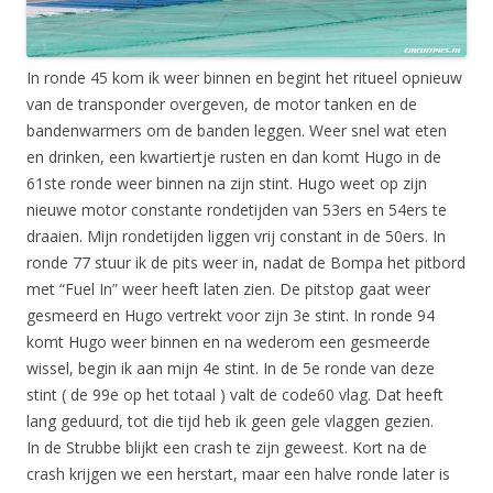
In ronde 45 kom ik weer binnen en begint het ritueel opnieuw
van de transponder overgeven, de motor tanken en de
bandenwarmers om de banden leggen. Weer snel wat eten
en drinken, een kwartiertje rusten en dan komt Hugo in de
61ste ronde weer binnen na zijn stint. Hugo weet op zijn
nieuwe motor constante rondetijden van 53ers en 54ers te
draaien. Mijn rondetijden liggen vrij constant in de 50ers. In
ronde 77 stuur ik de pits weer in, nadat de Bompa het pitbord
met “Fuel In” weer heeft laten zien. De pitstop gaat weer
gesmeerd en Hugo vertrekt voor zijn 3e stint. In ronde 94
komt Hugo weer binnen en na wederom een gesmeerde
wissel, begin ik aan mijn 4e stint. In de 5e ronde van deze
stint ( de 99e op het totaal ) valt de code60 vlag. Dat heeft
lang geduurd, tot die tijd heb ik geen gele vlaggen gezien.
In de Strubbe blijkt een crash te zijn geweest. Kort na de
crash krijgen we een herstart, maar een halve ronde later is