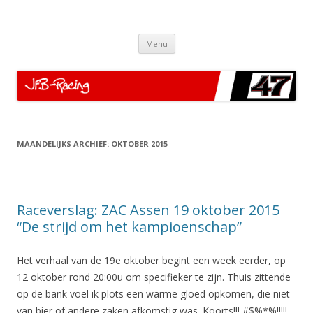
JFB-Racing
Motor Racing
Spring
Menu
naar
de
inhoud
MAANDELIJKS ARCHIEF:
OKTOBER 2015
Raceverslag: ZAC Assen 19 oktober 2015
“De strijd om het kampioenschap”
Het verhaal van de 19e oktober begint een week eerder, op
12 oktober rond 20:00u om specifieker te zijn. Thuis zittende
op de bank voel ik plots een warme gloed opkomen, die niet
van bier of andere zaken afkomstig was. Koorts!!! #$%*%!!!!!