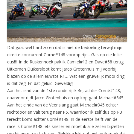
Dat gaat wel hard zo en dat is niet de bedoeling terwijl mijn
directe concurrent Corne#148 voorop rijdt. Gas op die lollie
dus!!!! In de Ruskenhoek pak ik Camiel#12 en Dave#58 terug.
Uitkomen Duikersloot komt Jarco Grotenhuis mij voorbij
blazen op de allernieuwste R1… Wat een gruwelijk mooi ding
is dat zeg! En dat geluid! Geweldig!
Aan het eind van de 1ste ronde rij ik 4e, achter Corné#148,
daarvoor rijdt Jarco Grotenhuis en op kop gaat Michael#345.
Aan het einde van de Veenslang gaat Michael#345 echter
rechtdoor en valt terug naar P5, waardoor ik zelf dus op P3
terecht komt achter Corné#148. In de eerste helft van de
race is Corné#148 iets sneller en moet ik alle zeilen bijzetten
om bij hem aan te haken. Gelukkig lukt dat wel en ik merk dat