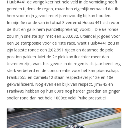
Huub#441 de vorige keer het hele veld in de vernieling heeft
gereden tijdens de regen, maar ben eigenlijk verbaasd dat ik
hem voor mijn gevoel redelijk eenvoudig bij kan houden.
In mijn 6e ronde van in totaal 8 verremd Huub#441 zich voor
de Bult en ga ik hem (vanzelfsprekend) voorbij. Die 6e ronde
zou mijn snelste zijn met een 2:03,032, uiteindelijk goed voor
een 2e startpositie voor de 1ste race, want Huub#441 zou in
zijn laatste ronde een 2;02,991 rijden en daarmee de pole
position pakken. Met de 2e plek kan ik echter meer dan
tevreden zijn, want het gevoel in de regen is dit jaar heeel erg
sterk verbeterd en de concurrentie voor het kampioenschap,
Frank#555 en Camiel#12 staan respectievelijk 12e en 10e
gekwalificeerd. Nog even een blijk van respect, Jim#45 en
Frank#85 hebben op hun 600’s nog harder gereden en gingen
sneller rond dan het hele 1000cc veld! Puike prestatie!