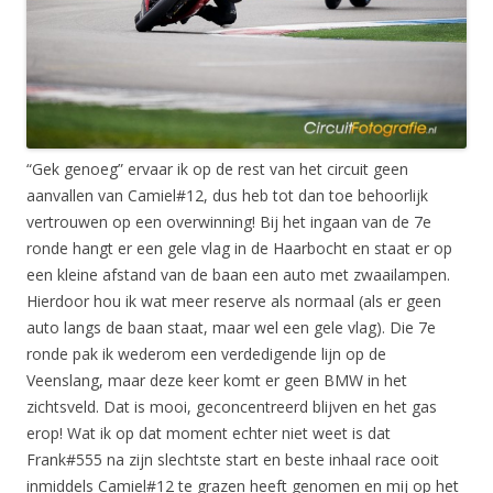
“Gek genoeg” ervaar ik op de rest van het circuit geen
aanvallen van Camiel#12, dus heb tot dan toe behoorlijk
vertrouwen op een overwinning! Bij het ingaan van de 7e
ronde hangt er een gele vlag in de Haarbocht en staat er op
een kleine afstand van de baan een auto met zwaailampen.
Hierdoor hou ik wat meer reserve als normaal (als er geen
auto langs de baan staat, maar wel een gele vlag). Die 7e
ronde pak ik wederom een verdedigende lijn op de
Veenslang, maar deze keer komt er geen BMW in het
zichtsveld. Dat is mooi, geconcentreerd blijven en het gas
erop! Wat ik op dat moment echter niet weet is dat
Frank#555 na zijn slechtste start en beste inhaal race ooit
inmiddels Camiel#12 te grazen heeft genomen en mij op het