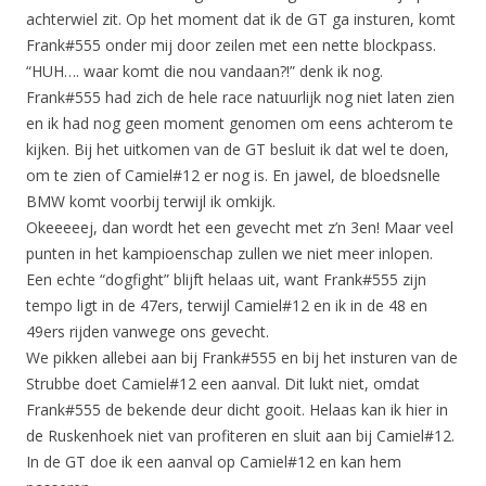
achterwiel zit. Op het moment dat ik de GT ga insturen, komt
Frank#555 onder mij door zeilen met een nette blockpass.
“HUH…. waar komt die nou vandaan?!” denk ik nog.
Frank#555 had zich de hele race natuurlijk nog niet laten zien
en ik had nog geen moment genomen om eens achterom te
kijken. Bij het uitkomen van de GT besluit ik dat wel te doen,
om te zien of Camiel#12 er nog is. En jawel, de bloedsnelle
BMW komt voorbij terwijl ik omkijk.
Okeeeeej, dan wordt het een gevecht met z’n 3en! Maar veel
punten in het kampioenschap zullen we niet meer inlopen.
Een echte “dogfight” blijft helaas uit, want Frank#555 zijn
tempo ligt in de 47ers, terwijl Camiel#12 en ik in de 48 en
49ers rijden vanwege ons gevecht.
We pikken allebei aan bij Frank#555 en bij het insturen van de
Strubbe doet Camiel#12 een aanval. Dit lukt niet, omdat
Frank#555 de bekende deur dicht gooit. Helaas kan ik hier in
de Ruskenhoek niet van profiteren en sluit aan bij Camiel#12.
In de GT doe ik een aanval op Camiel#12 en kan hem