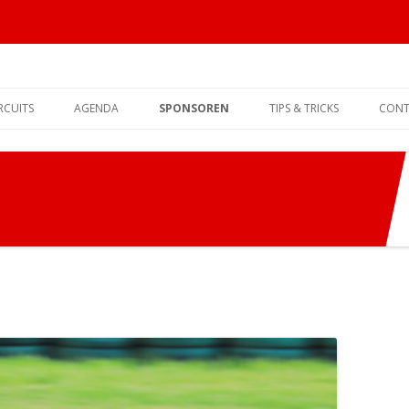
Spring
naar
RCUITS
AGENDA
SPONSOREN
TIPS & TRICKS
CONT
de
inhoud