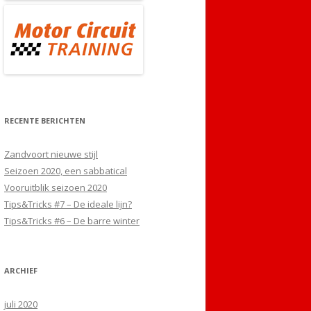
RECENTE BERICHTEN
Zandvoort nieuwe stijl
Seizoen 2020, een sabbatical
Vooruitblik seizoen 2020
Tips&Tricks #7 – De ideale lijn?
Tips&Tricks #6 – De barre winter
ARCHIEF
juli 2020