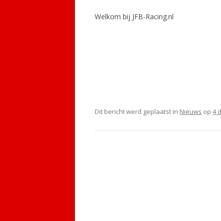
Welkom bij JFB-Racing.nl
Dit bericht werd geplaatst in
Nieuws
op
4 