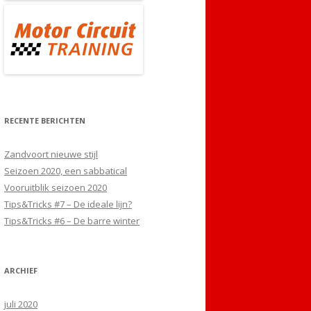
RECENTE BERICHTEN
Zandvoort nieuwe stijl
Seizoen 2020, een sabbatical
Vooruitblik seizoen 2020
Tips&Tricks #7 – De ideale lijn?
Tips&Tricks #6 – De barre winter
ARCHIEF
juli 2020